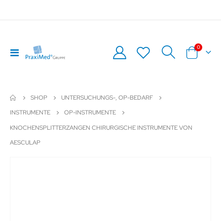
Artikel
0
Navigation
Warenkor
umschalten
SHOP
UNTERSUCHUNGS-, OP-BEDARF
INSTRUMENTE
OP-INSTRUMENTE
KNOCHENSPLITTERZANGEN CHIRURGISCHE INSTRUMENTE VON
AESCULAP
Zum
Z
Ende
An
der
de
Bildergalerie
Bil
springen
sp