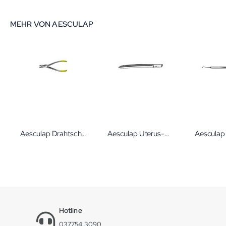
MEHR VON AESCULAP
Aesculap Drahtschneidescheren
Aesculap Uterus-Dilatatoren gynäkologische Instrumente von Aesculap
Aesculap
Hotline
037754 3090