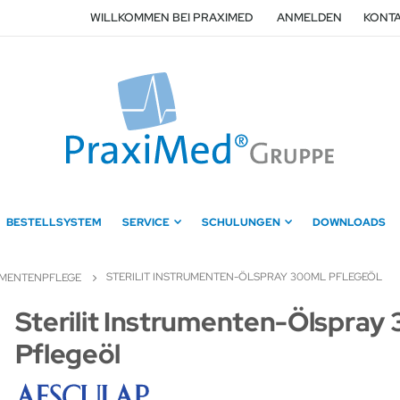
WILLKOMMEN BEI PRAXIMED
ANMELDEN
KONTA
BESTELLSYSTEM
SERVICE
SCHULUNGEN
DOWNLOADS
STERILIT INSTRUMENTEN-ÖLSPRAY 300ML PFLEGEÖL
UMENTENPFLEGE
Zum
Sterilit Instrumenten-Ölspray
Anfang
Pflegeöl
der
Bildergalerie
springen