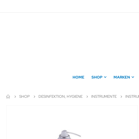
Direkt
zum
Inhalt
HOME
SHOP
MARKEN
SHOP
DESINFEKTION, HYGIENE
INSTRUMENTE
INSTR
Zum
Ende
der
Bildergalerie
springen