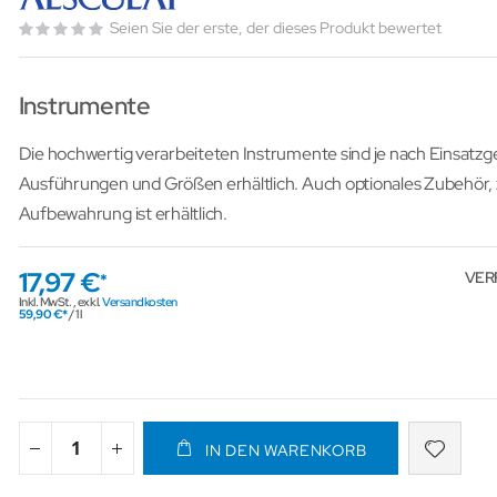
Seien Sie der erste, der dieses Produkt bewertet
Instrumente
Die hochwertig verarbeiteten Instrumente sind je nach Einsatzg
Ausführungen und Größen erhältlich. Auch optionales Zubehör, z. 
Aufbewahrung ist erhältlich.
17,97 €
VER
Inkl. MwSt.
,
exkl.
Versandkosten
59,90 €
/ 1 l
IN DEN WARENKORB