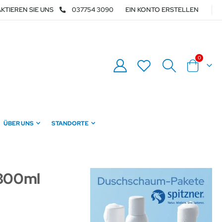
KTIEREN SIE UNS
037754 3090
EIN KONTO ERSTELLEN
Artikel
0
Warenkor
ÜBER UNS
STANDORTE
 300ml