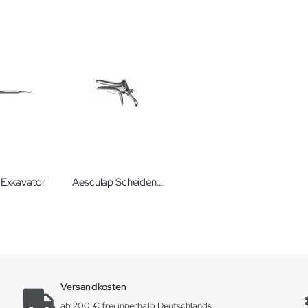
 Exkavator
Aesculap Scheidenspekula Untersuchungsinstrumente für die Gynäkologie von Aesculap
Versandkosten
ab 200 € frei innerhalb Deutschlands