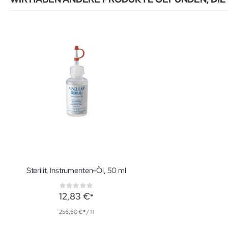
Sterilit, Instrumenten-Öl, 50 ml
Rating:
0%
12,83 €
256,60 €
/ 1 l