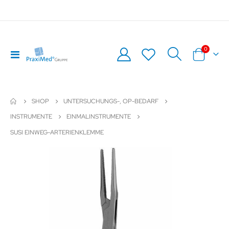
0
Navigation
Warenkor
umschalten
SHOP
UNTERSUCHUNGS-, OP-BEDARF
INSTRUMENTE
EINMALINSTRUMENTE
SUSI EINWEG-ARTERIENKLEMME
Zum
Z
Ende
An
der
de
Bildergalerie
Bil
springen
sp