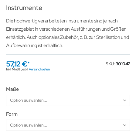
Instrumente
Die hochwertig verarbeiteten Instrumente sind je nach
Einsatzgebiet in verschiedenen Ausführungen und Größen
erhältlich. Auch optionales Zubehör, z. B. zur Sterilisation und
Aufbewahrung ist erhältlich.
57,12 €
SKU
301047
Inkl. MwSt.
,
exkl.
Versandkosten
Maße
Form