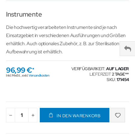
Instrumente
Die hochwertig verarbeiteten Instrumente sind je nach
Einsatzgebiet in verschiedenen Ausführungen und Größen
erhältlich. Auch optionales Zubehör, z. B. zur Sterilisation und
Aufbewahrung ist erhältlich.
96,99 €
VERFÜGBARKEIT:
AUF LAGER
LIEFERZEIT
2 TAGE
Inkl. MwSt.
,
exkl.
Versandkosten
SKU
171454
IN DEN WARENKORB