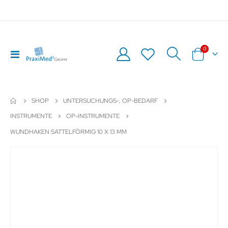
Artikel
0
Navigation
Warenkor
umschalten
SHOP
UNTERSUCHUNGS-, OP-BEDARF
INSTRUMENTE
OP-INSTRUMENTE
WUNDHAKEN SATTELFÖRMIG 10 X 13 MM
Zum
Z
Ende
An
der
de
Bildergalerie
Bil
springen
sp