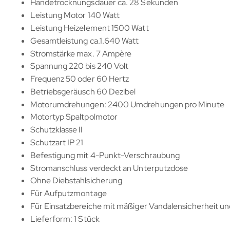
Händetrocknungsdauer ca. 28 Sekunden
Leistung Motor 140 Watt
Leistung Heizelement 1500 Watt
Gesamtleistung ca.1.640 Watt
Stromstärke max. 7 Ampère
Spannung 220 bis 240 Volt
Frequenz 50 oder 60 Hertz
Betriebsgeräusch 60 Dezibel
Motorumdrehungen: 2400 Umdrehungen pro Minute
Motortyp Spaltpolmotor
Schutzklasse II
Schutzart IP 21
Befestigung mit 4-Punkt-Verschraubung
Stromanschluss verdeckt an Unterputzdose
Ohne Diebstahlsicherung
Für Aufputzmontage
Für Einsatzbereiche mit mäßiger Vandalensicherheit 
Lieferform: 1 Stück