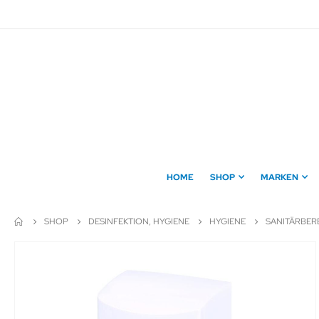
Direkt
zum
Inhalt
HOME
SHOP
MARKEN
SHOP
DESINFEKTION, HYGIENE
HYGIENE
SANITÄRBER
Zum
Ende
der
Bildergalerie
springen