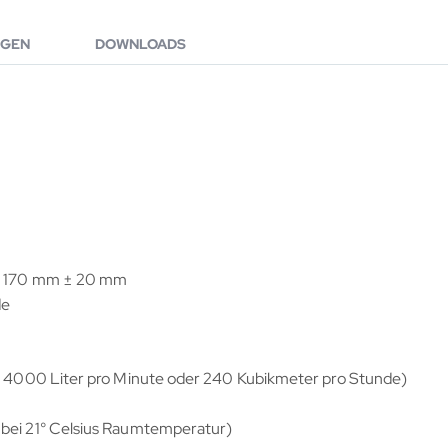
GEN
DOWNLOADS
ard 170 mm ± 20 mm
de
ht 4000 Liter pro Minute oder 240 Kubikmeter pro Stunde)
 bei 21° Celsius Raumtemperatur)