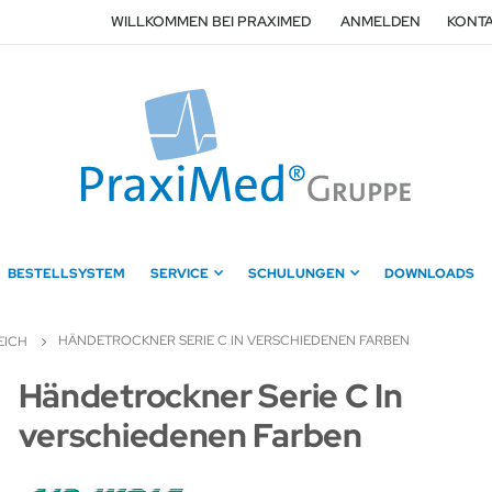
WILLKOMMEN BEI PRAXIMED
ANMELDEN
KONTA
BESTELLSYSTEM
SERVICE
SCHULUNGEN
DOWNLOADS
HÄNDETROCKNER SERIE C IN VERSCHIEDENEN FARBEN
EICH
Zum
Händetrockner Serie C In
Anfang
verschiedenen Farben
der
Bildergalerie
springen