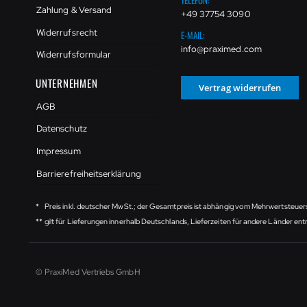
TELEFON:
Zahlung & Versand
+49 37754 3090
Widerrufsrecht
E-MAIL:
info@praximed.com
Widerrufsformular
UNTERNEHMEN
Vertrag widerrufen
AGB
Datenschutz
Impressum
Barrierefreiheitserklärung
*
Preis inkl. deutscher MwSt.; der Gesamtpreis ist abhängig vom Mehrwertsteuer
**
gilt für Lieferungen innerhalb Deutschlands, Lieferzeiten für andere Länder e
© PraxiMed Vertriebs GmbH