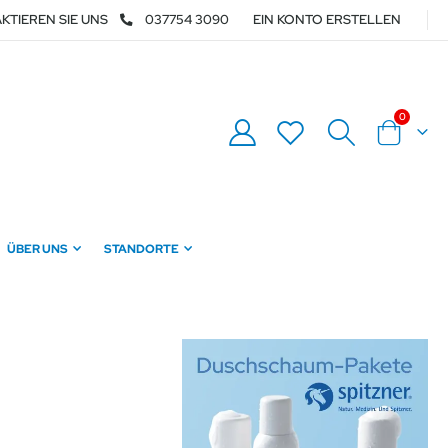
KTIEREN SIE UNS
037754 3090
EIN KONTO ERSTELLEN
Artikel
0
Warenkor
ÜBER UNS
STANDORTE