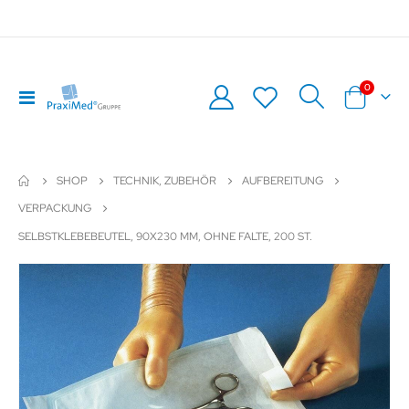
Artikel
0
Navigation
Warenkor
umschalten
SHOP
TECHNIK, ZUBEHÖR
AUFBEREITUNG
VERPACKUNG
SELBSTKLEBEBEUTEL, 90X230 MM, OHNE FALTE, 200 ST.
Zum
Z
Ende
An
der
de
Bildergalerie
Bil
springen
sp