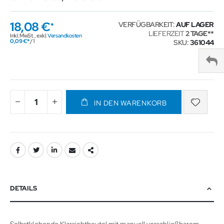
18,08 €
VERFÜGBARKEIT:
AUF LAGER
LIEFERZEIT
2 TAGE
Inkl. MwSt.
,
exkl.
Versandkosten
0,09 €
/ 1
SKU
361044
IN DEN WARENKORB
DETAILS