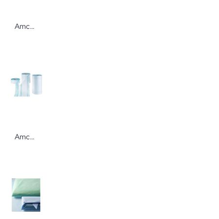
Amcor Sterilisationsrollen mit Falte für Autoklav Sterilisierverpackung von Amcor
Amcor Autoclav Klarsichtrolle mit Falte 75 mm x 100 m