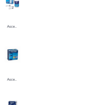
Ascensia CONTOUR®NEXT Sensoren 50 Stück zur Blutzuckermessung
Ascensia MICROLET Lanzetten farbig