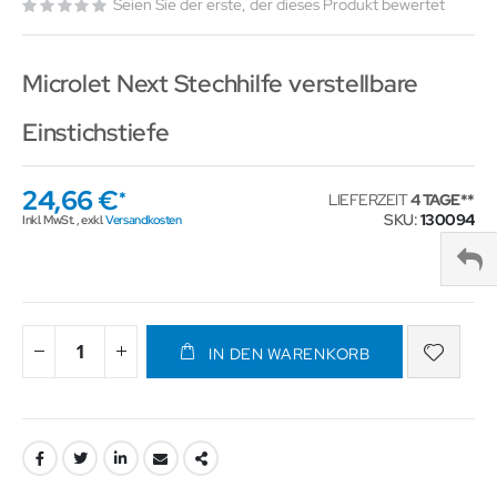
Seien Sie der erste, der dieses Produkt bewertet
Microlet Next Stechhilfe verstellbare
Einstichstiefe
24,66 €
LIEFERZEIT
4 TAGE
SKU
130094
Inkl. MwSt.
,
exkl.
Versandkosten
IN DEN WARENKORB