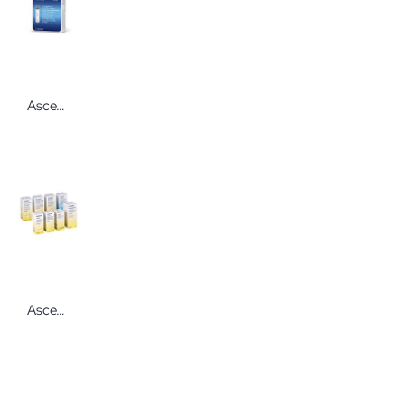
Ascensia CONTOUR®NEXT Kontrolllösung
Ascensia Keto-Diastix Harnanalyse Teststreifen 50 Stück