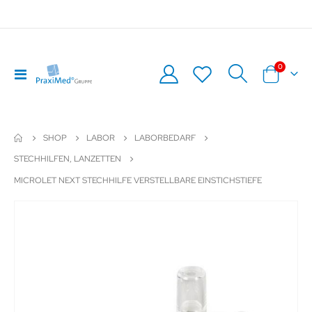
Artikel
0
Navigation
Warenkor
umschalten
SHOP
LABOR
LABORBEDARF
STECHHILFEN, LANZETTEN
MICROLET NEXT STECHHILFE VERSTELLBARE EINSTICHSTIEFE
Zum
Z
Ende
An
der
de
Bildergalerie
Bil
springen
sp