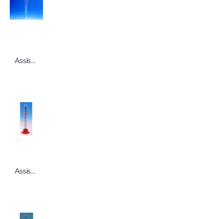
Assistent Messzylinder PMP graduiert hohe Form Sechskantfuß glasklar Messzylinder von Karl Hecht in verschiedenen Ausführungen
Assistent Messzylinder AR-/Soda Glas hohe Form Plastiksechskantfuß säurebeständiger Messzylinder von Karl Hecht in verschiedenen Ausführungen