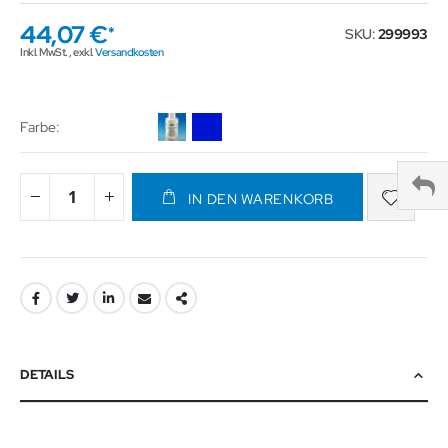
44,07 €
SKU
299993
Inkl. MwSt.
,
exkl.
Versandkosten
Farbe
IN DEN WARENKORB
DETAILS