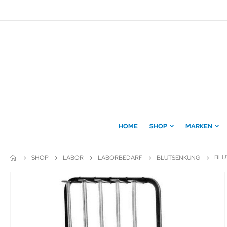
Direkt
zum
Inhalt
HOME
SHOP
MARKEN
BLU
SHOP
LABOR
LABORBEDARF
BLUTSENKUNG
Zum
Ende
der
Bildergalerie
springen