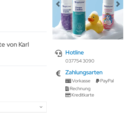
Previous
Next
e von Karl
Hotline
037754 3090
Zahlungsarten
Vorkasse
PayPal
Rechnung
Kreditkarte