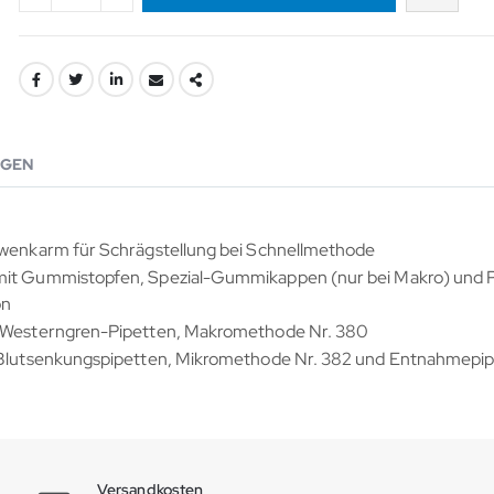
GEN
chwenkarm für Schrägstellung bei Schnellmethode
 mit Gummistopfen, Spezial-Gummikappen (nur bei Makro) und 
on
nt-Westerngren-Pipetten, Makromethode Nr. 380
t-Blutsenkungspipetten, Mikromethode Nr. 382 und Entnahmepip
Versandkosten