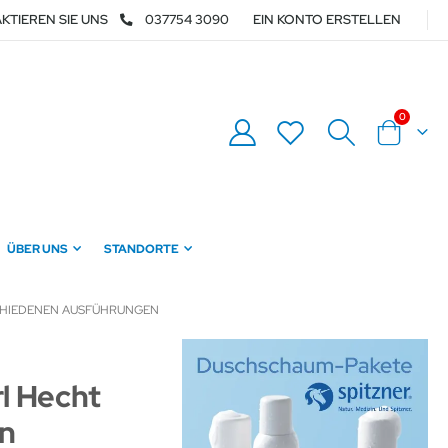
KTIEREN SIE UNS
037754 3090
EIN KONTO ERSTELLEN
Artikel
0
Warenkor
ÜBER UNS
STANDORTE
CHIEDENEN AUSFÜHRUNGEN
l Hecht
en