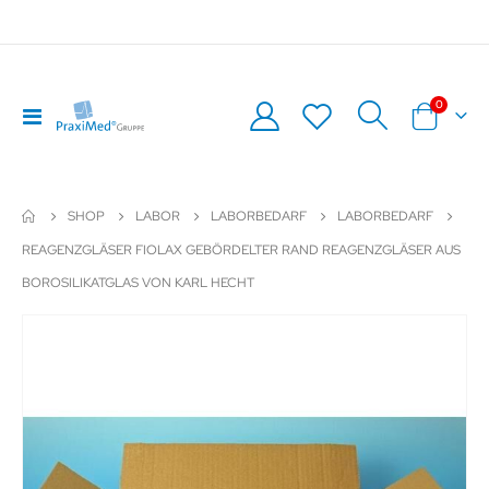
Artikel
0
Navigation
Warenkor
umschalten
SHOP
LABOR
LABORBEDARF
LABORBEDARF
REAGENZGLÄSER FIOLAX GEBÖRDELTER RAND REAGENZGLÄSER AUS
BOROSILIKATGLAS VON KARL HECHT
Zum
Z
Ende
An
der
de
Bildergalerie
Bil
springen
sp