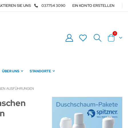
KTIEREN SIE UNS
037754 3090
EIN KONTO ERSTELLEN
Artikel
0
Warenkor
ÜBER UNS
STANDORTE
ENEN AUSFÜHRUNGEN
laschen
en