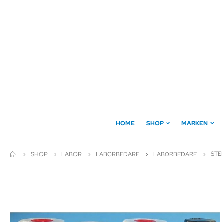
Direkt
zum
Inhalt
HOME
SHOP
MARKEN
STE
SHOP
LABOR
LABORBEDARF
LABORBEDARF
Zum
Ende
der
Bildergalerie
springen