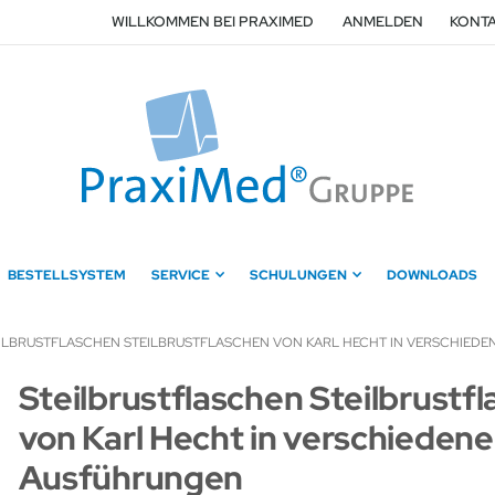
WILLKOMMEN BEI PRAXIMED
ANMELDEN
KONTA
BESTELLSYSTEM
SERVICE
SCHULUNGEN
DOWNLOADS
ILBRUSTFLASCHEN STEILBRUSTFLASCHEN VON KARL HECHT IN VERSCHIED
Zum
Steilbrustflaschen Steilbrustf
Anfang
von Karl Hecht in verschieden
der
Bildergalerie
Ausführungen
springen