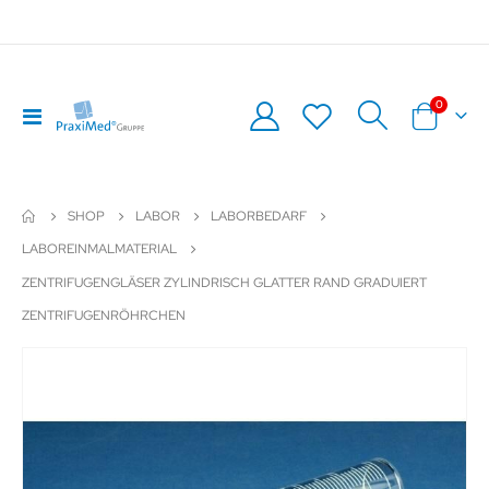
Artikel
0
Navigation
Warenkor
umschalten
SHOP
LABOR
LABORBEDARF
LABOREINMALMATERIAL
ZENTRIFUGENGLÄSER ZYLINDRISCH GLATTER RAND GRADUIERT
ZENTRIFUGENRÖHRCHEN
Zum
Z
Ende
An
der
de
Bildergalerie
Bil
springen
sp