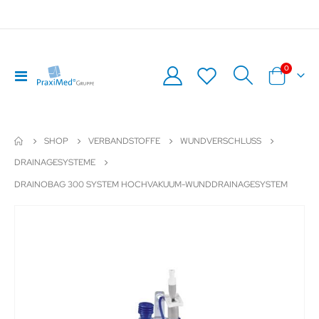
Artikel
0
Navigation
Warenkor
umschalten
SHOP
VERBANDSTOFFE
WUNDVERSCHLUSS
DRAINAGESYSTEME
DRAINOBAG 300 SYSTEM HOCHVAKUUM-WUNDDRAINAGESYSTEM
Zum
Z
Ende
An
der
de
Bildergalerie
Bil
springen
sp