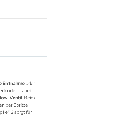
he Entnahme
oder
erhindert dabei
low-Ventil
. Beim
en der Spritze
pike® 2 sorgt für