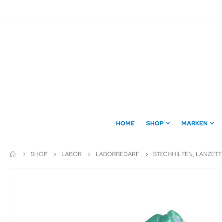
Direkt
zum
Inhalt
HOME
SHOP
MARKEN
SHOP
LABOR
LABORBEDARF
STECHHILFEN, LANZET
Zum
Ende
der
Bildergalerie
springen