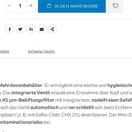
IN DEN WARENKORB
GEN
DOWNLOADS
 Mehrdosenbehälter
. Er ermöglicht eine leichte und
hygienisc
h
. Das
integrierte Ventil
erlaubt eine Entnahme über Kopf und v
0,45 µm-Belüftungsfilter
mit integriertem,
nadelfreiem Safef
sich das Ventil
automatisch
und
verschließt
sich beim Entfern
ompliziert (z. B. mit Softa-Cloth CHX 2%) desinfizieren. Der Mini-S
ontaminationsrisiko
bei.