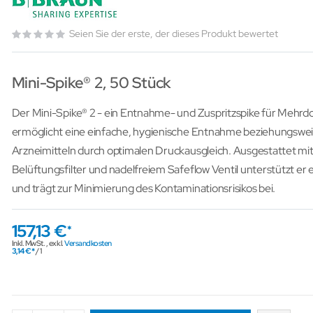
Seien Sie der erste, der dieses Produkt bewertet
Mini-Spike® 2, 50 Stück
Der Mini-Spike® 2 - ein Entnahme- und Zuspritzspike für Mehrd
ermöglicht eine einfache, hygienische Entnahme beziehungswe
Arzneimitteln durch optimalen Druckausgleich. Ausgestattet mit
Belüftungsfilter und nadelfreiem Safeflow Ventil unterstützt e
und trägt zur Minimierung des Kontaminationsrisikos bei.
157,13 €
Inkl. MwSt.
,
exkl.
Versandkosten
3,14 €
/ 1