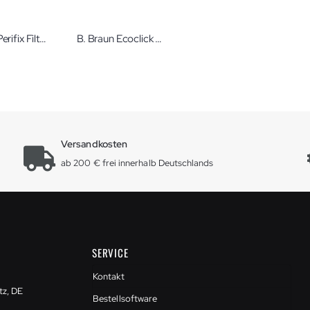
B. Braun Perifix Filter 0,2 µm Flachfilter
B. Braun Ecoclick Überleitungsgerät einläufig Nr. 1 Ecobag click
Versandkosten
ab 200 € frei innerhalb Deutschlands
SERVICE
Kontakt
tz, DE
Bestellsoftware