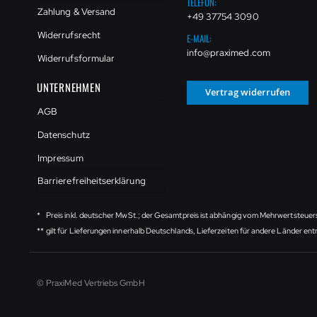
TELEFON:
Zahlung & Versand
+49 37754 3090
Widerrufsrecht
E-MAIL:
info@praximed.com
Widerrufsformular
UNTERNEHMEN
Vertrag widerrufen
AGB
Datenschutz
Impressum
Barrierefreiheitserklärung
*
Preis inkl. deutscher MwSt.; der Gesamtpreis ist abhängig vom Mehrwertsteuer
**
gilt für Lieferungen innerhalb Deutschlands, Lieferzeiten für andere Länder e
© PraxiMed Vertriebs GmbH