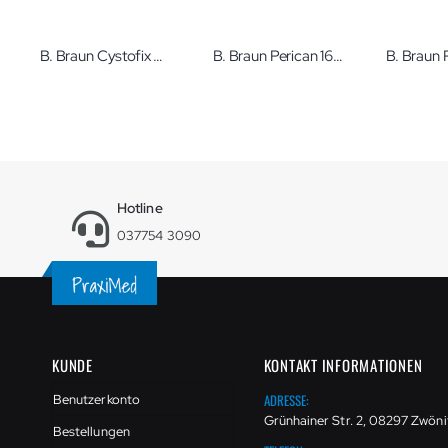
B. Braun Cystofix Ballonkatheter gerade 40 cm Ch. 12 Wechselbestecke zur suprapubischen Blasendrainage
B. Braun Perican 16G weiß 80 mm Epiduralkanüle
Hotline
037754 3090
KUNDE
KONTAKT INFORMATIONEN
ADRESSE:
Benutzerkonto
Grünhainer Str. 2, 08297 Zwöni
Bestellungen