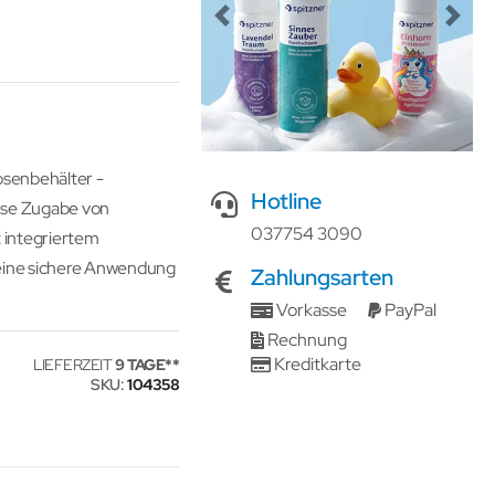
Previous
Next
osenbehälter -
Hotline
ise Zugabe von
037754 3090
 integriertem
r eine sichere Anwendung
Zahlungsarten
Vorkasse
PayPal
Rechnung
Kreditkarte
LIEFERZEIT
9 TAGE
SKU
104358