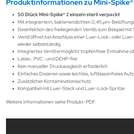
Produktinformationen zu Mini-Spike®
50 Stück Mini-Spike® 2 einzeln steril verpackt
Mit integriertem, bakteriendichten 0,45 µm-Belüftungsf
Desinfektion des freiliegenden Ventils zum Beispiel mi
Ventil öffnet bei Anschluss einer Luer-Lock- oder Luer
wieder selbstständig
Integriertes Ventil ermöglicht tropfenfreie Entnahme 
Latex-, PVC- und DEHP-frei
Kein manueller Druckausgleich erforderlich
Einfaches Dosieren sowie leichtes, luftblasenfreies Auf
Zusätzlicher Kontaminationsschutz
Kompatibel mit Luer-Steck und Luer-Lock-Spritze
Weitere Informationen siehe Produkt-PDF.