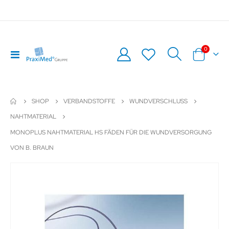
Artikel
0
Navigation
Warenkor
umschalten
SHOP
VERBANDSTOFFE
WUNDVERSCHLUSS
NAHTMATERIAL
MONOPLUS NAHTMATERIAL HS FÄDEN FÜR DIE WUNDVERSORGUNG
VON B. BRAUN
Zum
Z
Ende
An
der
de
Bildergalerie
Bil
springen
sp