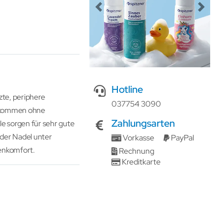
Previous
Next
Hotline
zte, periphere
037754 3090
d kommen ohne
Zahlungsarten
e sorgen für sehr gute
 der Nadel unter
Vorkasse
PayPal
enkomfort.
Rechnung
Kreditkarte