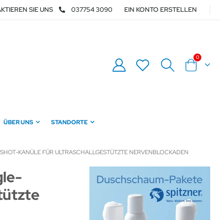
KTIEREN SIE UNS
037754 3090
EIN KONTO ERSTELLEN
Artikel
0
Warenkor
ÜBER UNS
STANDORTE
LE-SHOT-KANÜLE FÜR ULTRASCHALLGESTÜTZTE NERVENBLOCKADEN
gle-
tützte