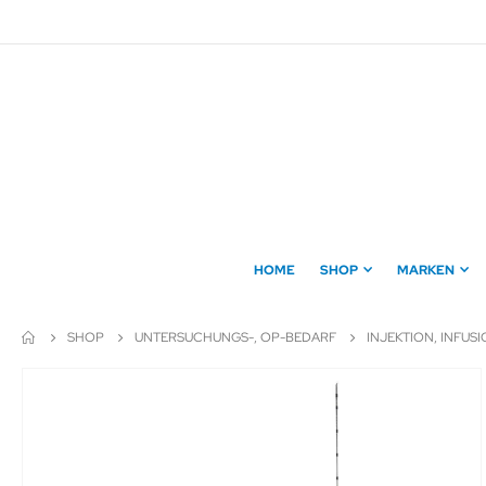
Direkt
zum
Inhalt
HOME
SHOP
MARKEN
SHOP
UNTERSUCHUNGS-, OP-BEDARF
INJEKTION, INFUS
Zum
Ende
der
Bildergalerie
springen