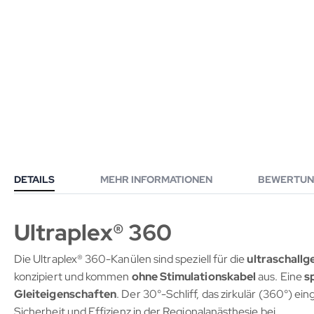
DETAILS
MEHR INFORMATIONEN
BEWERTUN
Ultraplex® 360
Die Ultraplex® 360-Kanülen sind speziell für die
ultraschallg
konzipiert und kommen
ohne Stimulationskabel
aus. Eine
s
Gleiteigenschaften
. Der 30°-Schliff, das zirkulär (360°)
Sicherheit und Effizienz in der Regionalanästhesie bei.