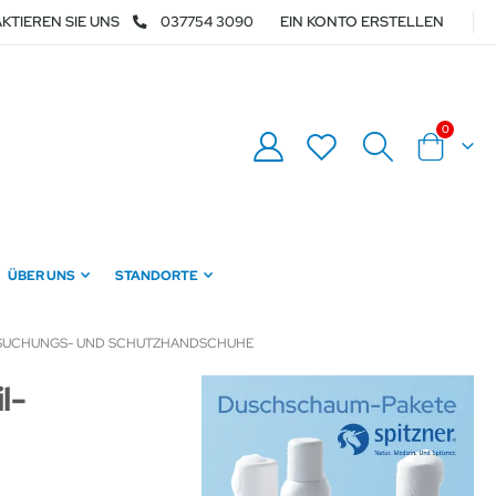
KTIEREN SIE UNS
037754 3090
EIN KONTO ERSTELLEN
Artikel
0
Warenkor
ÜBER UNS
STANDORTE
TERSUCHUNGS- UND SCHUTZHANDSCHUHE
l-