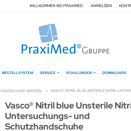
WILLKOMMEN BEI PRAXIMED
ANMELDEN
KONTA
BESTELLSYSTEM
SERVICE
SCHULUNGEN
DOWNLOADS
VASCO® NITRIL BLUE UNSTERILE NITRIL-UN
HANDSCHUHE UNSTERIL
Zum
Vasco® Nitril blue Unsterile Nitri
Anfang
Untersuchungs- und
der
Bildergalerie
Schutzhandschuhe
springen