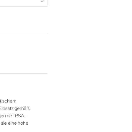
ktischem
n Einsatz gemäß
gen der PSA-
 sie eine hohe