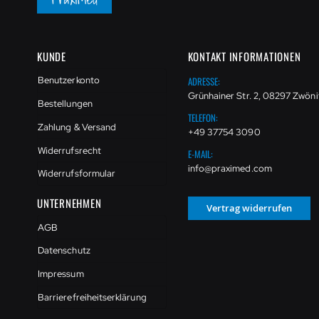
KUNDE
KONTAKT INFORMATIONEN
ADRESSE:
Benutzerkonto
Grünhainer Str. 2, 08297 Zwöni
Bestellungen
TELEFON:
Zahlung & Versand
+49 37754 3090
Widerrufsrecht
E-MAIL:
info@praximed.com
Widerrufsformular
UNTERNEHMEN
Vertrag widerrufen
AGB
Datenschutz
Impressum
Barrierefreiheitserklärung