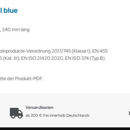
l blue
d, 240 mm lang
inprodukte-Verordnung 2017/745 (Klasse I), EN 455
Kat. III); EN ISO 21420:2020, EN ISO 374 (Typ B)
itte der Produkt-PDF.
Versandkosten
ab 200 € frei innerhalb Deutschlands