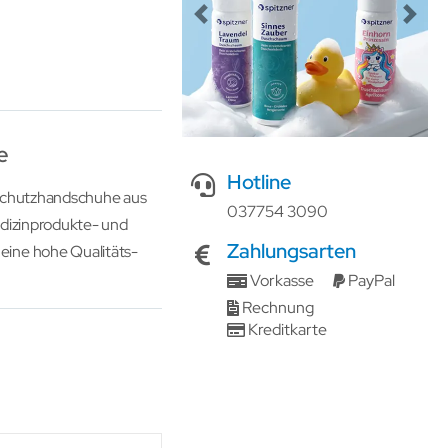
Previous
Next
e
Hotline
d Schutzhandschuhe aus
037754 3090
edizinprodukte- und
Zahlungsarten
ine hohe Qualitäts-
Vorkasse
PayPal
Rechnung
Kreditkarte