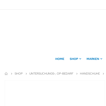
Direkt
zum
Inhalt
HOME
SHOP
MARKEN
SHOP
UNTERSUCHUNGS-, OP-BEDARF
HANDSCHUHE
Zum
Ende
der
Bildergalerie
springen