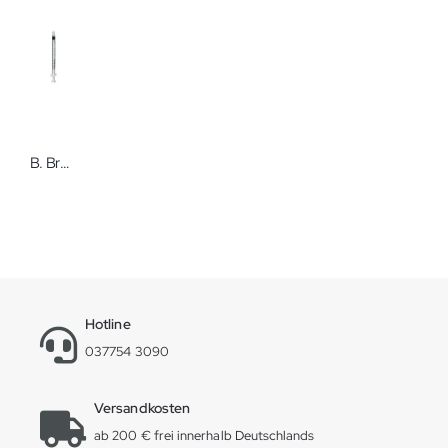
B. Braun Omnifix 100 Solo ohne Kanüle 1 ml 100 Stück Insulinspritzen
Hotline
037754 3090
Versandkosten
ab 200 € frei innerhalb Deutschlands