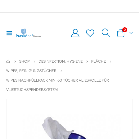
Artikel
0
Navigation
Warenkor
umschalten
SHOP
DESINFEKTION, HYGIENE
FLÄCHE
WIPES, REINIGUNGSTÜCHER
WIPES NACHFÜLLPACK MINI 60 TÜCHER VLIESROLLE FÜR
VLIESTUCHSPENDERSYSTEM
Zum
Z
Ende
An
der
de
Bildergalerie
Bil
springen
sp