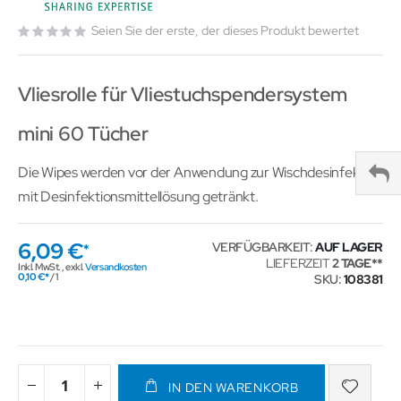
Seien Sie der erste, der dieses Produkt bewertet
Vliesrolle für Vliestuchspendersystem
mini 60 Tücher
Die Wipes werden vor der Anwendung zur Wischdesinfektion
mit Desinfektionsmittellösung getränkt.
6,09 €
VERFÜGBARKEIT:
AUF LAGER
LIEFERZEIT
2 TAGE
Inkl. MwSt.
,
exkl.
Versandkosten
0,10 €
/ 1
SKU
108381
IN DEN WARENKORB