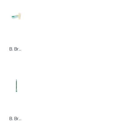
B. Braun Manufix Sensitive Untersuchungshandschuhe
B. Braun Injekt-H Feindosierungsspritzen für Heparin