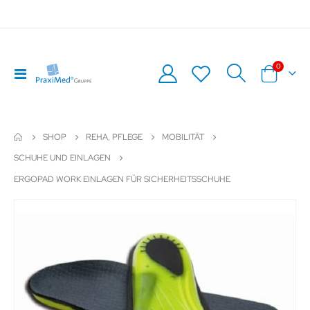
Artikel
0
Navigation
Warenkor
umschalten
SHOP
REHA, PFLEGE
MOBILITÄT
SCHUHE UND EINLAGEN
ERGOPAD WORK EINLAGEN FÜR SICHERHEITSSCHUHE
Zum
Z
Ende
An
der
de
Bildergalerie
Bil
springen
sp