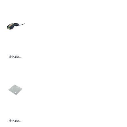
Beurer Haarenfernungsgerät IPL Pure Skin Pro 5800 black
Beurer Glaswaage GS 10 grau Blume Glitzer