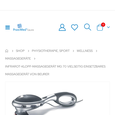
Artikel
0
Navigation
Warenkor
umschalten
SHOP
PHYSIOTHERAPIE, SPORT
WELLNESS
MASSAGEGERÄTE
INFRAROT-KLOPF-MASSAGEGERÄT MG 70 VIELSEITIG EINSETZBARES
MASSAGEGERÄT VON BEURER
Zum
Z
Ende
An
der
de
Bildergalerie
Bil
springen
sp