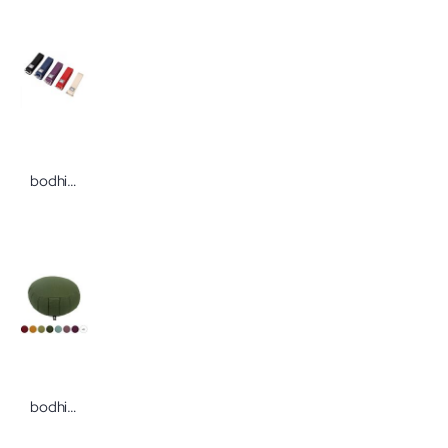
bodhi Yogagurt ASANA BELT XL Schiebeschnalle
bodhi Meditationskissen ZAFU Eco