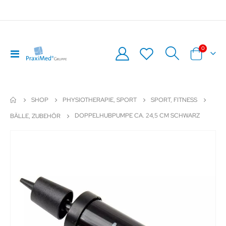
Artikel
0
Navigation
Warenkor
umschalten
SHOP
PHYSIOTHERAPIE, SPORT
SPORT, FITNESS
DOPPELHUBPUMPE CA. 24,5 CM SCHWARZ
BÄLLE, ZUBEHÖR
Zum
Z
Ende
An
der
de
Bildergalerie
Bil
springen
sp