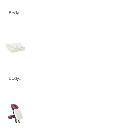
Bodynova Pilates Ring Ø 38cm
Bodynova Waffel-Piqué Baumwolldecke