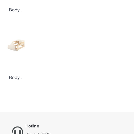
Bodynova PU-Liegenbezüge ölresistent
Bodynova bodhi Kopfstandhocker beige
Hotline