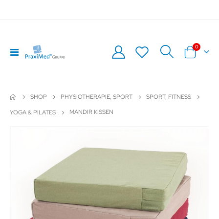
Artikel
0
Navigation
Warenkor
umschalten
SHOP
PHYSIOTHERAPIE, SPORT
SPORT, FITNESS
MANDIR KISSEN
YOGA & PILATES
Zum
Z
Ende
An
der
de
Bildergalerie
Bil
springen
sp