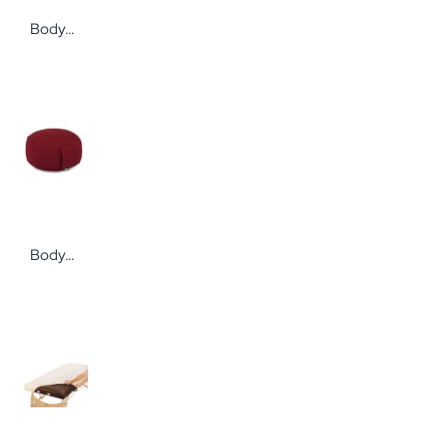
Bodynova Gymnastikmatte 185 x 60 x 1,5 cm
Bodynova Meditationskissen Rondo Eco Dinkelfüllung mit Köperbezug bordeaux