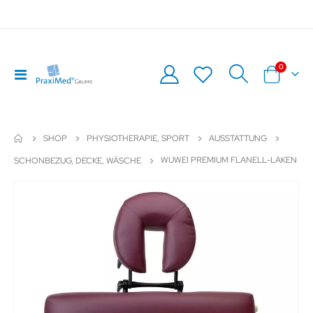
Artikel
0
Navigation
Warenkor
umschalten
SHOP
PHYSIOTHERAPIE, SPORT
AUSSTATTUNG
WUWEI PREMIUM FLANELL-LAKEN
SCHONBEZUG, DECKE, WÄSCHE
Zum
Z
Ende
An
der
de
Bildergalerie
Bil
springen
sp