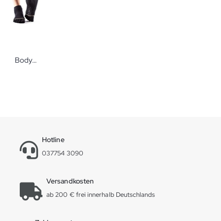
Bodynova ToeSox Full-Toe Ankle Black Anti-Rutsch-Socken
Hotline
037754 3090
Versandkosten
ab 200 € frei innerhalb Deutschlands