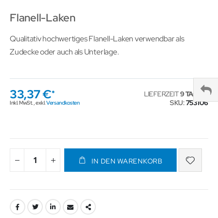
Flanell-Laken
Qualitativ hochwertiges Flanell-Laken verwendbar als
Zudecke oder auch als Unterlage.
33,37 €
LIEFERZEIT
9 TAGE
SKU
753106
Inkl. MwSt.
,
exkl.
Versandkosten
IN DEN WARENKORB