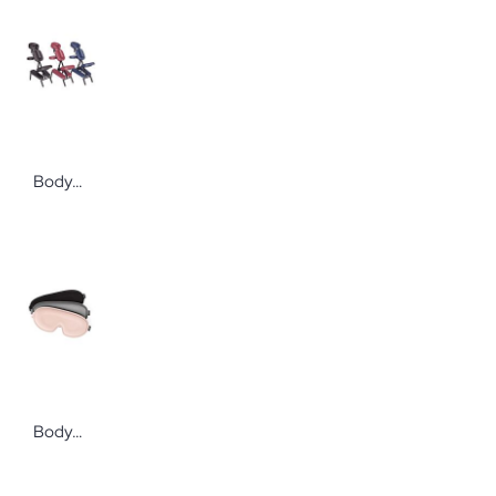
Bodynova WellTouch® Massagestuhl Vital
Bodynova WellTouch Schlafmaske