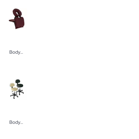
Bodynova WellTouch Massage-Tischaufsatz Travel Mate
Bodynova WellTouch Rollhocker mit Rückenlehne