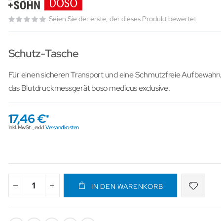
Seien Sie der erste, der dieses Produkt bewertet
Schutz-Tasche
Für einen sicheren Transport und eine Schmutzfreie Aufbewahru
das Blutdruckmessgerät boso medicus exclusive.
17,46 €
Inkl. MwSt.
,
exkl.
Versandkosten
IN DEN WARENKORB