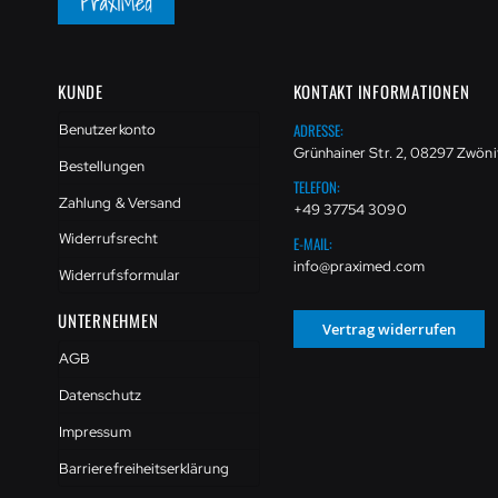
KUNDE
KONTAKT INFORMATIONEN
ADRESSE:
Benutzerkonto
Grünhainer Str. 2, 08297 Zwöni
Bestellungen
TELEFON:
Zahlung & Versand
+49 37754 3090
Widerrufsrecht
E-MAIL:
info@praximed.com
Widerrufsformular
UNTERNEHMEN
Vertrag widerrufen
AGB
Datenschutz
Impressum
Barrierefreiheitserklärung