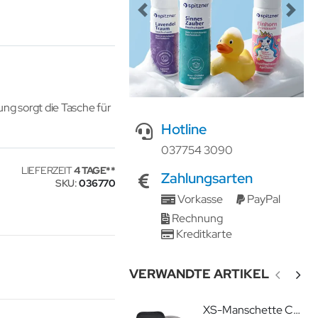
Previous
Next
ng sorgt die Tasche für
Hotline
037754 3090
LIEFERZEIT
4 TAGE
Zahlungsarten
SKU
036770
Vorkasse
PayPal
Rechnung
Kreditkarte
VERWANDTE ARTIKEL
XS-Manschette CA03 16-22cm