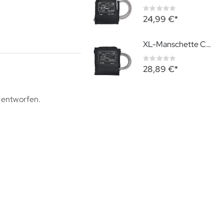
Rating:
0%
24,99 €
XL-Manschette CA02 32-48 cm
Rating:
0%
28,89 €
 entworfen.