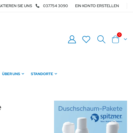
KTIEREN SIE UNS
037754 3090
EIN KONTO ERSTELLEN
Artikel
0
Warenkor
ÜBER UNS
STANDORTE
e