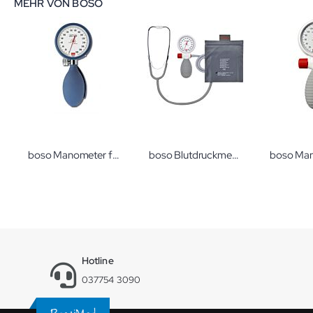
MEHR VON BOSO
boso Manometer für BS 90
boso Blutdruckmessgerät boso varius privat
Hotline
037754 3090