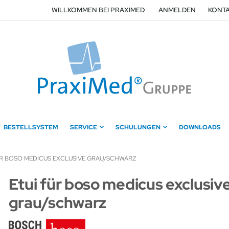
WILLKOMMEN BEI PRAXIMED
ANMELDEN
KONTA
BESTELLSYSTEM
SERVICE
SCHULUNGEN
DOWNLOADS
ÜR BOSO MEDICUS EXCLUSIVE GRAU/SCHWARZ
Zum
Etui für boso medicus exclusiv
Anfang
grau/schwarz
der
Bildergalerie
springen