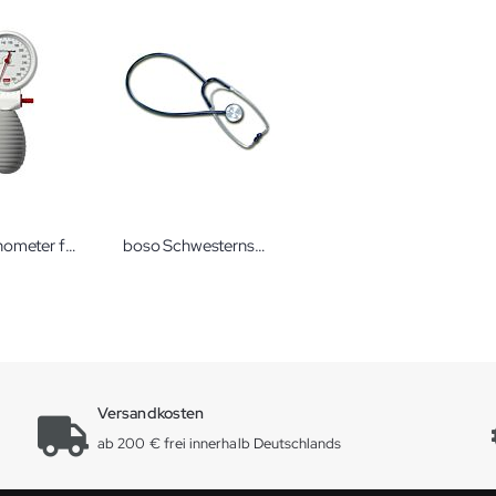
boso Manometer für boso varius privat
boso Schwesternstethoskop Nurse
Versandkosten
ab 200 € frei innerhalb Deutschlands