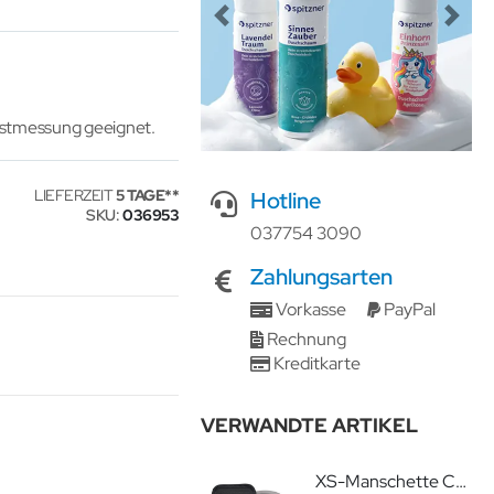
Previous
Next
lbstmessung geeignet.
LIEFERZEIT
5 TAGE
Hotline
SKU
036953
037754 3090
Zahlungsarten
Vorkasse
PayPal
Rechnung
Kreditkarte
VERWANDTE ARTIKEL
XS-Manschette CA03 16-22cm