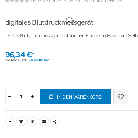
Seien Sie der erste, der dieses Produkt bewertet
digitales Blutdruckmessgerät
Dieses Blutdruckmessgerät ist für den Einsatz zu Hause zur Se
96,34 €
Inkl. MwSt.
,
exkl.
Versandkosten
IN DEN WARENKORB