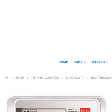
Direkt
zum
Inhalt
HOME
SHOP
MARKEN
SHOP
TECHNIK, ZUBEHÖR
DIAGNOSTIK
BLUTDRUCKM
Zum
Ende
der
Bildergalerie
springen