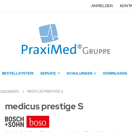
ANMELDEN
KONTA
BESTELLSYSTEM
SERVICE
SCHULUNGEN
DOWNLOADS
MEDICUS PRESTIGE S
ESSGERÄTE
Zum
medicus prestige S
Anfang
der
Bildergalerie
springen