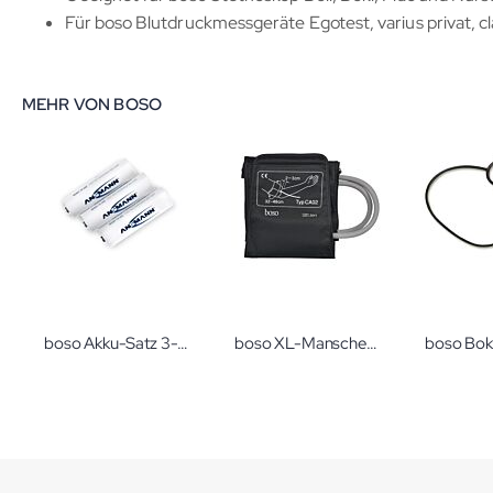
Für boso Blutdruckmessgeräte Egotest, varius privat, cl
MEHR VON BOSO
boso Akku-Satz 3-teilig für TM-2430 PC2
boso XL-Manschette für boso medicus