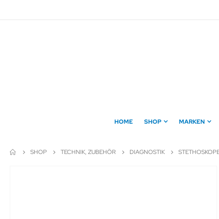
Direkt
zum
Inhalt
HOME
SHOP
MARKEN
SHOP
TECHNIK, ZUBEHÖR
DIAGNOSTIK
STETHOSKOP
Zum
Ende
der
Bildergalerie
springen