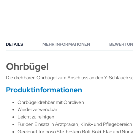
DETAILS
MEHR INFORMATIONEN
BEWERTUN
Ohrbügel
Die drehbaren Ohrbügel zum Anschluss an den Y-Schlauch sor
Produktinformationen
Ohrbügel drehbar mit Ohroliven
Wiederverwendbar
Leicht zu reinigen
Für den Einsatz in Arztpraxen, Klinik- und Pflegebereic
Geeignet für boso Stethoskop Boli, Boki, Flac und Nurs