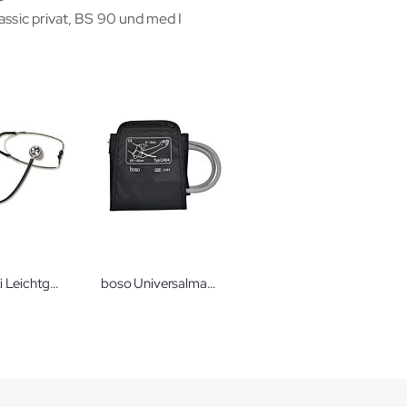
assic privat, BS 90 und med I
boso Boki Leichtgewicht-Stethoskop
boso Universalmanschette CA04 22-42cm