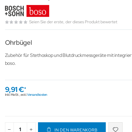
Seien Sie der erste, der dieses Produkt bewertet
Ohrbügel
Zubehör für Stethoskop und Blutdruckmessgeräte mit integrie
boso.
9,91 €
Inkl. MwSt.
,
exkl.
Versandkosten
IN DEN WARENKORB