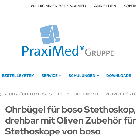
WILLKOMMEN BEI PRAXIMED
ANMELDEN
KONTA
BESTELLSYSTEM
SERVICE
SCHULUNGEN
DOWNLOADS
OHRBÜGEL FÜR BOSO STETHOSKOP, DREHBAR MIT OLIVEN ZUBEHÖR 
E
Zum
Ohrbügel für boso Stethoskop,
Anfang
drehbar mit Oliven Zubehör fü
der
Bildergalerie
Stethoskope von boso
springen