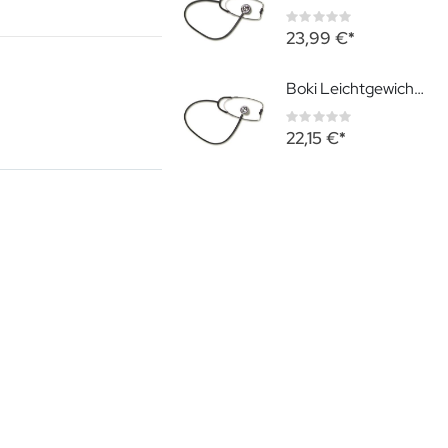
Rating:
0%
23,99 €
Boki Leichtgewicht-Stethoskop
Rating:
0%
22,15 €