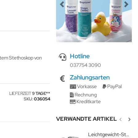
Previous
Next
Hotline
rtem Stethoskop von
037754 3090
Zahlungsarten
Vorkasse
PayPal
LIEFERZEIT
9 TAGE
Rechnung
SKU
036054
Kreditkarte
VERWANDTE ARTIKEL
Leichtgewicht-Stethoskop Boli