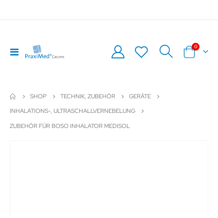
Artikel
0
Navigation
Warenkor
umschalten
SHOP
TECHNIK, ZUBEHÖR
GERÄTE
INHALATIONS-, ULTRASCHALLVERNEBELUNG
ZUBEHÖR FÜR BOSO INHALATOR MEDISOL
Zum
Z
Ende
An
der
de
Bildergalerie
Bil
springen
sp