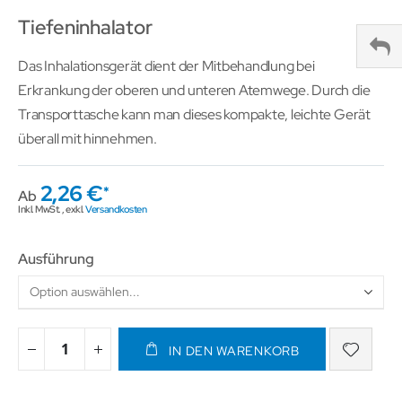
Tiefeninhalator
Das Inhalationsgerät dient der Mitbehandlung bei
Erkrankung der oberen und unteren Atemwege. Durch die
Transporttasche kann man dieses kompakte, leichte Gerät
überall mit hinnehmen.
2,26 €
Ab
Inkl. MwSt.
,
exkl.
Versandkosten
Ausführung
IN DEN WARENKORB