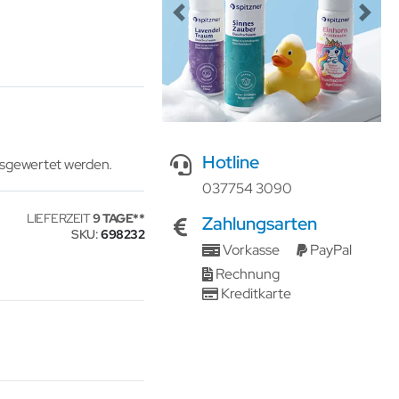
Previous
Next
Hotline
usgewertet werden.
037754 3090
LIEFERZEIT
9 TAGE
Zahlungsarten
SKU
698232
Vorkasse
PayPal
Rechnung
Kreditkarte