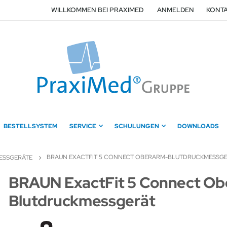
WILLKOMMEN BEI PRAXIMED
ANMELDEN
KONTA
BESTELLSYSTEM
SERVICE
SCHULUNGEN
DOWNLOADS
BRAUN EXACTFIT 5 CONNECT OBERARM-BLUTDRUCKMESSG
ESSGERÄTE
Zum
BRAUN ExactFit 5 Connect Ob
Anfang
Blutdruckmessgerät
der
Bildergalerie
springen