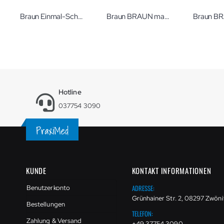
Braun Einmal-Schutzkappen ThermoScan Pro
Braun BRAUN manueller Nasensauger Nasensekretsauger
Hotline
037754 3090
KUNDE
KONTAKT INFORMATIONEN
ADRESSE:
Benutzerkonto
Grünhainer Str. 2, 08297 Zwöni
Bestellungen
TELEFON:
Zahlung & Versand
+49 37754 3090