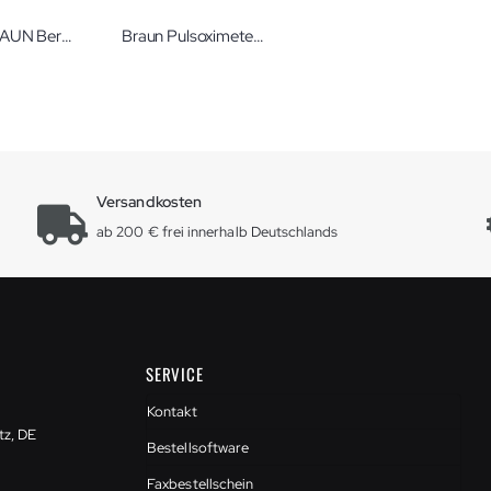
Braun BRAUN Berührungsfreies Stirnthermometer BNT300 Thermometer touchless für Kinder
Braun Pulsoximeter 1 Sauerstoffmessgerät
Versandkosten
ab 200 € frei innerhalb Deutschlands
SERVICE
Kontakt
tz, DE
Bestellsoftware
Faxbestellschein