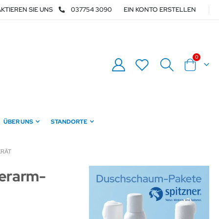
KTIEREN SIE UNS
037754 3090
EIN KONTO ERSTELLEN
Artikel
0
Warenkor
ÜBER UNS
STANDORTE
ERÄT
erarm-