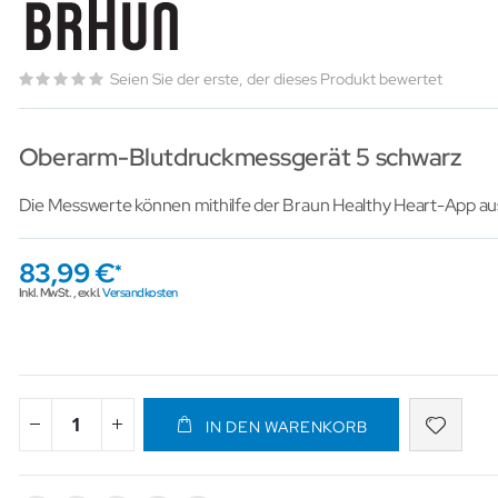
Seien Sie der erste, der dieses Produkt bewertet
Oberarm-Blutdruckmessgerät 5 schwarz
Die Messwerte können mithilfe der Braun Healthy Heart-App a
83,99 €
Inkl. MwSt.
,
exkl.
Versandkosten
IN DEN WARENKORB