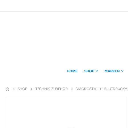
Direkt
zum
Inhalt
HOME
SHOP
MARKEN
SHOP
TECHNIK, ZUBEHÖR
DIAGNOSTIK
BLUTDRUCKM
Zum
Ende
der
Bildergalerie
springen