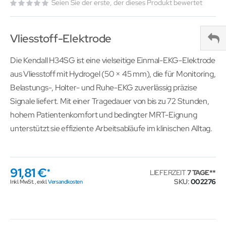
Seien Sie der erste, der dieses Produkt bewertet
Vliesstoff-Elektrode
Die Kendall H34SG ist eine vielseitige Einmal-EKG-Elektrode
aus Vliesstoff mit Hydrogel (50 × 45 mm), die für Monitoring,
Belastungs-, Holter- und Ruhe-EKG zuverlässig präzise
Signale liefert. Mit einer Tragedauer von bis zu 72 Stunden,
hohem Patientenkomfort und bedingter MRT-Eignung
unterstützt sie effiziente Arbeitsabläufe im klinischen Alltag.
91,81 €
LIEFERZEIT
7 TAGE
SKU
002276
Inkl. MwSt.
,
exkl.
Versandkosten