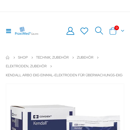
Artikel
0
Navigation
Warenkor
umschalten
SHOP
TECHNIK, ZUBEHÖR
ZUBEHÖR
ELEKTRODEN, ZUBEHÖR
KENDALL ARBO EKG EINMAL-ELEKTRODEN FÜR ÜBERWACHUNGS-EKG
Zum
Z
Ende
An
der
de
Bildergalerie
Bil
springen
sp