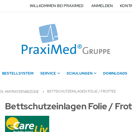
WILLKOMMEN BEI PRAXIMED
ANMELDEN
KONTA
BESTELLSYSTEM
SERVICE
SCHULUNGEN
DOWNLOADS
BETTSCHUTZEINLAGEN FOLIE / FROTTEE
EN, MATRATZENBEZÜGE
Zum
Bettschutzeinlagen Folie / Fro
Anfang
der
Bildergalerie
springen