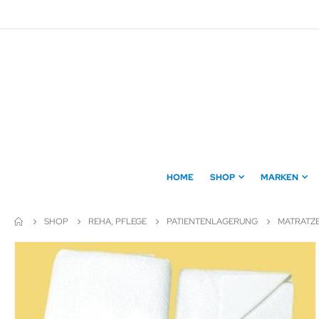
Direkt
zum
Inhalt
HOME
SHOP
MARKEN
SHOP
REHA, PFLEGE
PATIENTENLAGERUNG
MATRATZ
Zum
Ende
der
Bildergalerie
springen