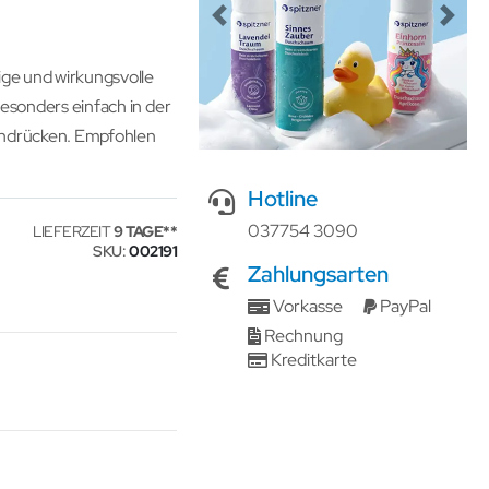
Previous
Next
ige und wirkungsvolle
besonders einfach in der
 andrücken. Empfohlen
Hotline
037754 3090
LIEFERZEIT
9 TAGE
SKU
002191
Zahlungsarten
Vorkasse
PayPal
Rechnung
Kreditkarte