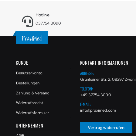
Hotline
037754 3090
KUNDE
KONTAKT INFORMATIONEN
ADRESSE:
Benutzerkonto
Grünhainer Str. 2, 08297 Zwöni
Bestellungen
TELEFON:
Zahlung & Versand
+49 37754 3090
Widerrufsrecht
E-MAIL:
info@praximed.com
Widerrufsformular
UNTERNEHMEN
Vertrag widerrufen
AGB