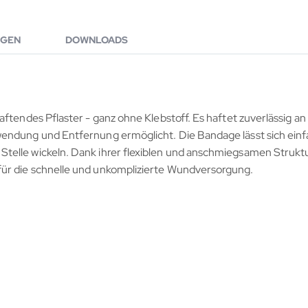
GEN
DOWNLOADS
tendes Pflaster - ganz ohne Klebstoff. Es haftet zuverlässig an s
endung und Entfernung ermöglicht. Die Bandage lässt sich einf
elle wickeln. Dank ihrer flexiblen und anschmiegsamen Struktur
ür die schnelle und unkomplizierte Wundversorgung.