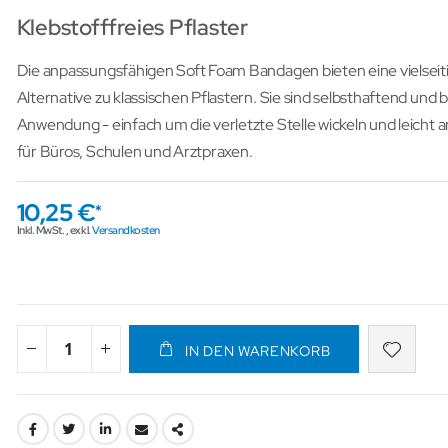
Klebstofffreies Pflaster
Die anpassungsfähigen Soft Foam Bandagen bieten eine vielseit
Alternative zu klassischen Pflastern. Sie sind selbsthaftend und 
Anwendung - einfach um die verletzte Stelle wickeln und leicht
für Büros, Schulen und Arztpraxen.
10,25 €
Inkl. MwSt.
,
exkl.
Versandkosten
IN DEN WARENKORB