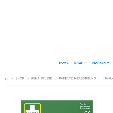
Direkt
zum
Inhalt
HOME
SHOP
MARKEN
SHOP
REHA, PFLEGE
PATIENTENVERSORGUNG
INHAL
Zum
Ende
der
Bildergalerie
springen