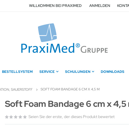
WILLKOMMEN BEI PRAXIMED
ANMELDEN
KONTA
BESTELLSYSTEM
SERVICE
SCHULUNGEN
DOWNLOADS
SOFT FOAM BANDAGE 6 CM X 4,5 M
ATION, SAUERSTOFF
Zum
Soft Foam Bandage 6 cm x 4,5
Anfang
der
Seien Sie der erste, der dieses Produkt bewertet
Bildergalerie
springen