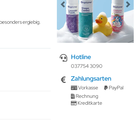
Previous
Next
besonders ergiebig.
Hotline
037754 3090
Zahlungsarten
Vorkasse
PayPal
Rechnung
Kreditkarte