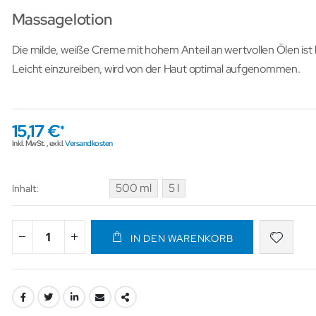
Massagelotion
Die milde, weiße Creme mit hohem Anteil an wertvollen Ölen ist 
Leicht einzureiben, wird von der Haut optimal aufgenommen.
15,17 €
Inkl. MwSt.
,
exkl.
Versandkosten
500 ml
5 l
Inhalt
IN DEN WARENKORB