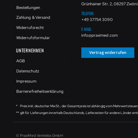
Grünhainer Str. 2, 08297 Zwöni
Bestellungen
TELEFON:
Zahlung & Versand
+49 37754 3090
Widerrufsrecht
E-MAIL:
info@praximed.com
Widerrufsformular
UNTERNEHMEN
Vertrag widerrufen
AGB
Datenschutz
Impressum
Barrierefreiheitserklärung
*
Preis inkl. deutscher MwSt.; der Gesamtpreis ist abhängig vom Mehrwertsteuer
**
gilt für Lieferungen innerhalb Deutschlands, Lieferzeiten für andere Länder e
© PraxiMed Vertriebs GmbH