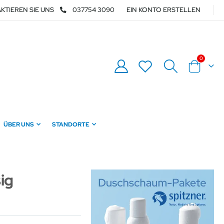
KTIEREN SIE UNS
037754 3090
EIN KONTO ERSTELLEN
Artikel
0
Warenkor
ÜBER UNS
STANDORTE
ig