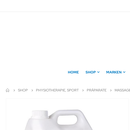
Direkt
zum
Inhalt
HOME
SHOP
MARKEN
SHOP
PHYSIOTHERAPIE, SPORT
PRÄPARATE
MASSAG
Zum
Ende
der
Bildergalerie
springen