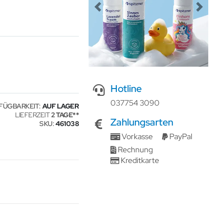
Previous
Next
Hotline
037754 3090
FÜGBARKEIT:
AUF LAGER
LIEFERZEIT
2 TAGE
Zahlungsarten
SKU
461038
Vorkasse
PayPal
Rechnung
Kreditkarte