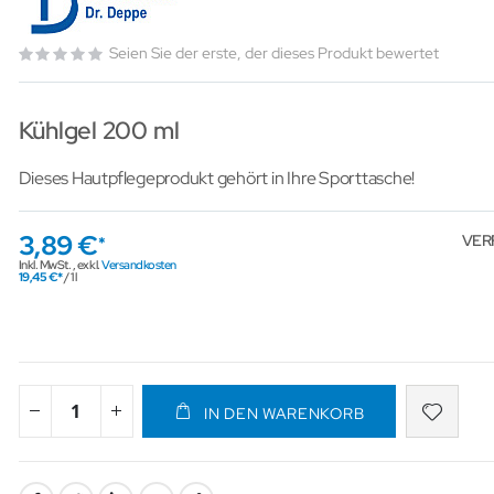
Seien Sie der erste, der dieses Produkt bewertet
Kühlgel 200 ml
Dieses Hautpflegeprodukt gehört in Ihre Sporttasche!
3,89 €
VER
Inkl. MwSt.
,
exkl.
Versandkosten
19,45 €
/ 1 l
IN DEN WARENKORB