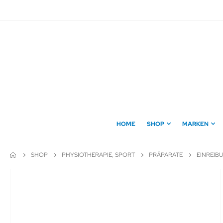
Direkt
zum
Inhalt
HOME
SHOP
MARKEN
SHOP
PHYSIOTHERAPIE, SPORT
PRÄPARATE
EINREIBU
Zum
Ende
der
Bildergalerie
springen