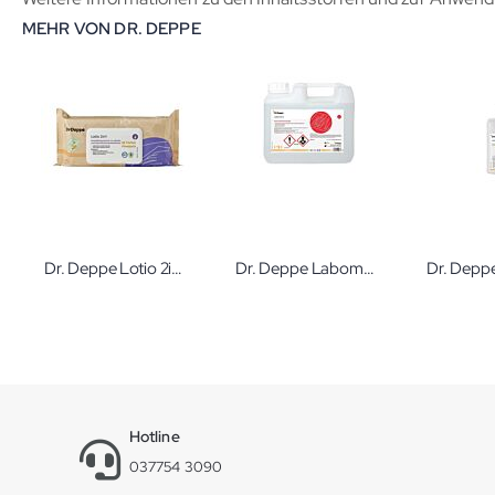
MEHR VON DR. DEPPE
Dr. Deppe Lotio 2in1 Flowpack 18x20cm
Dr. Deppe Labomat E 5 l Maschinelle Desinfektionsreinigung
Hotline
037754 3090