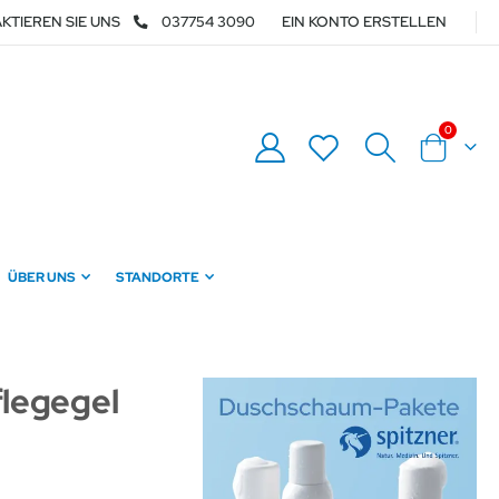
KTIEREN SIE UNS
037754 3090
EIN KONTO ERSTELLEN
Artikel
0
Warenkor
ÜBER UNS
STANDORTE
flegegel