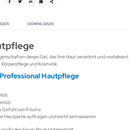
GEN
DOWNLOADS
utpflege
schaften dieses Gel, das Ihre Haut verwöhnt und revitalisiert.
 Körperpflege und Kosmetik.
Professional Hautpflege
ität
inzöl
s Gefühl von Frische
e Hautpartie auftragen und leicht einmassieren
ung finden Sie im Produktdatenblatt.