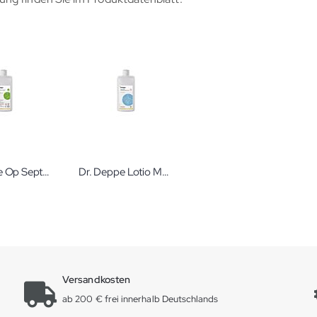
Dr. Deppe Op Sept Virugon 500ml
Dr. Deppe Lotio Med Professional & Care
Versandkosten
ab 200 € frei innerhalb Deutschlands