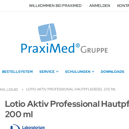
WILLKOMMEN BEI PRAXIMED
ANMELDEN
KONTA
BESTELLSYSTEM
SERVICE
SCHULUNGEN
DOWNLOADS
LOTIO AKTIV PROFESSIONAL HAUTPFLEGEGEL 200 ML
NG, LIQUID
Zum
Lotio Aktiv Professional Hautp
Anfang
200 ml
der
Bildergalerie
springen