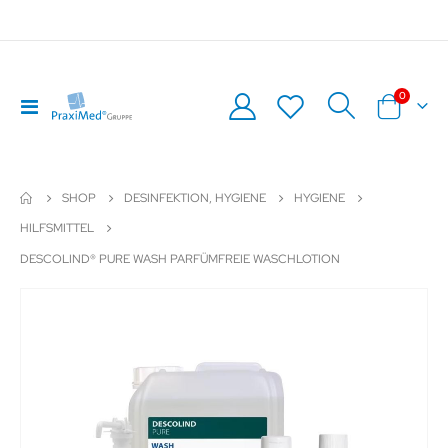
Artikel
0
Navigation
Warenkor
umschalten
SHOP
DESINFEKTION, HYGIENE
HYGIENE
HILFSMITTEL
DESCOLIND® PURE WASH PARFÜMFREIE WASCHLOTION
Zum
Z
Ende
An
der
de
Bildergalerie
Bil
springen
sp