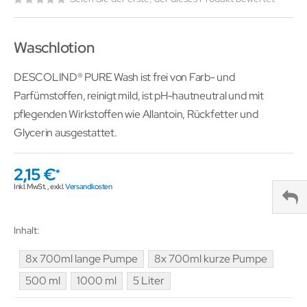
Waschlotion
DESCOLIND® PURE Wash ist frei von Farb- und
Parfümstoffen, reinigt mild, ist pH-hautneutral und mit
pflegenden Wirkstoffen wie Allantoin, Rückfetter und
Glycerin ausgestattet.
2,15 €
Inkl. MwSt.
,
exkl.
Versandkosten
Inhalt
8x 700ml lange Pumpe
8x 700ml kurze Pumpe
500 ml
1000 ml
5 Liter