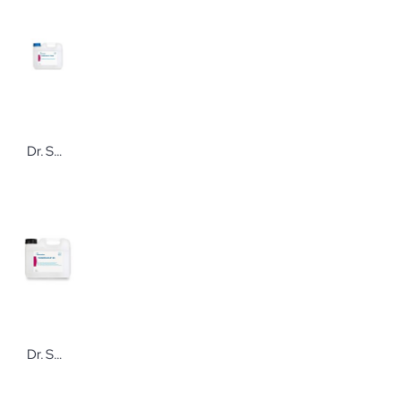
Dr. Schumacher THERMOSHIELD® XTREME 5 l Flachkanister Instrumentenreiniger
Dr. Schumacher THERMOSHIELD® NR 5 Liter Endoskopreiniger