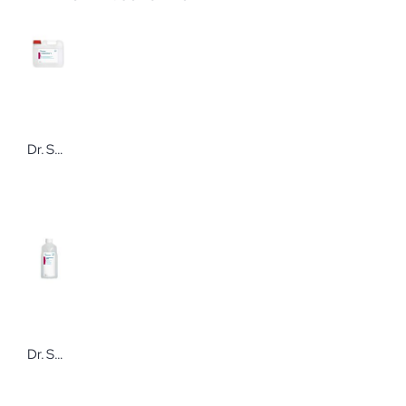
Dr. Schumacher THERMOSHIELD® C 5 l Kanister Neutralisationsmittel
Dr. Schumacher THERMOSHIELD® SHINE 1 Liter Klarspüler