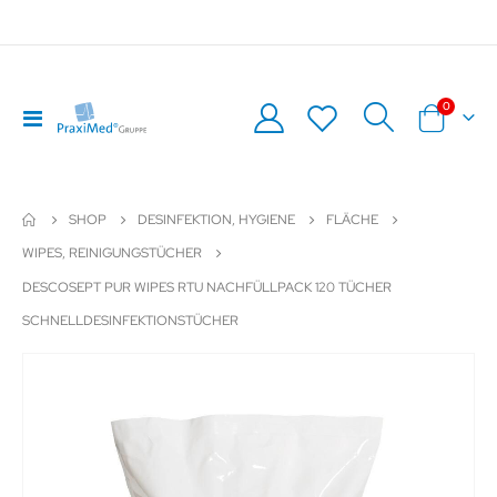
Artikel
0
Navigation
Warenkor
umschalten
SHOP
DESINFEKTION, HYGIENE
FLÄCHE
WIPES, REINIGUNGSTÜCHER
DESCOSEPT PUR WIPES RTU NACHFÜLLPACK 120 TÜCHER
SCHNELLDESINFEKTIONSTÜCHER
Zum
Z
Ende
An
der
de
Bildergalerie
Bil
springen
sp