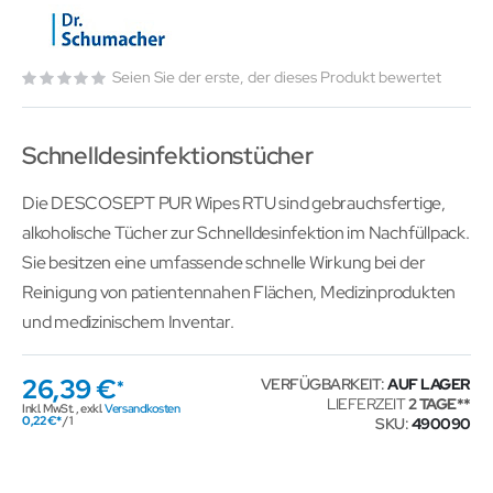
Seien Sie der erste, der dieses Produkt bewertet
Schnelldesinfektionstücher
Die DESCOSEPT PUR Wipes RTU sind gebrauchsfertige,
alkoholische Tücher zur Schnelldesinfektion im Nachfüllpack.
Sie besitzen eine umfassende schnelle Wirkung bei der
Reinigung von patientennahen Flächen, Medizinprodukten
und medizinischem Inventar.
26,39 €
VERFÜGBARKEIT:
AUF LAGER
LIEFERZEIT
2 TAGE
Inkl. MwSt.
,
exkl.
Versandkosten
0,22 €
/ 1
SKU
490090