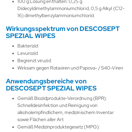
100 g Lösung enthalten: 0,25 g
Didecyldimethylammoniumchlorid, 0,5 g Alkyl (C12-
16) dimethylbenzylammoniumchlorid.
Wirkungsspektrum von DESCOSEPT
SPEZIAL WIPES
Bakterizid
Levurozid
Begrenzt viruzid
Wirksam gegen Rotaviren und Papova- / S40-Viren
Anwendungsbereiche von
DESCOSEPT SPEZIAL WIPES
Gemäß Biozidprodukte-Verordnung (BPR):
Schnelldesinfektion und Reinigung von
alkoholempfindlichem, medizinischem Inventar
sowie Flächen aller Art
Gemäß Medizinproduktegesetz (MPG):