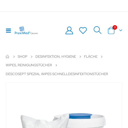
Artikel
0
Navigation
Warenkor
umschalten
SHOP
DESINFEKTION, HYGIENE
FLÄCHE
WIPES, REINIGUNGSTÜCHER
DESCOSEPT SPEZIAL WIPES SCHNELLDESINFEKTIONSTÜCHER
Zum
Z
Ende
An
der
de
Bildergalerie
Bil
springen
sp