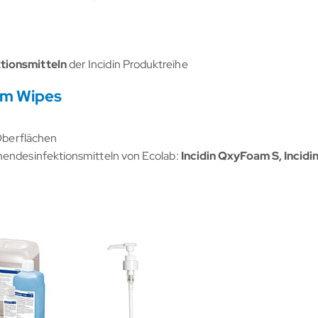
tionsmitteln
der Incidin Produktreihe
um Wipes
 Oberflächen
hendesinfektionsmitteln von Ecolab:
Incidin QxyFoam S, Incidin