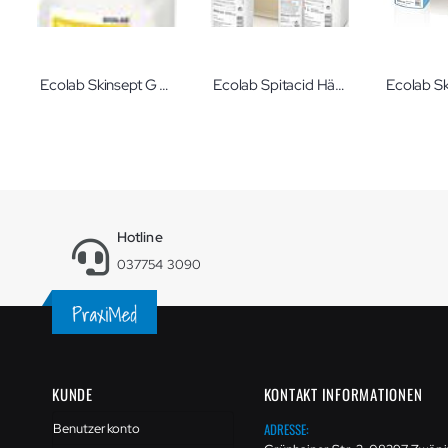
Ecolab Skinsept G Hautdesinfektion gefärbt 1 Liter
Ecolab Spitacid Händedesinfektion Für die hygienische und chirurgische Händedesinfektion
Hotline
037754 3090
KUNDE
KONTAKT INFORMATIONEN
ADRESSE:
Benutzerkonto