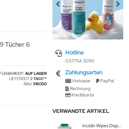
Previous
Next
9 Tücher 6
Hotline
037754 3090
Zahlungsarten
FÜGBARKEIT:
AUF LAGER
LIEFERZEIT
2 TAGE
Vorkasse
PayPal
SKU
516050
Rechnung
Kreditkarte
VERWANDTE ARTIKEL
Incidin Wipes Dispenser N