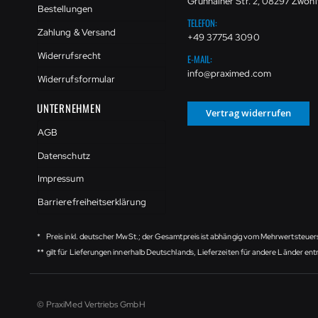
Grünhainer Str. 2, 08297 Zwöni
Bestellungen
TELEFON:
Zahlung & Versand
+49 37754 3090
Widerrufsrecht
E-MAIL:
info@praximed.com
Widerrufsformular
UNTERNEHMEN
Vertrag widerrufen
AGB
Datenschutz
Impressum
Barrierefreiheitserklärung
*
Preis inkl. deutscher MwSt.; der Gesamtpreis ist abhängig vom Mehrwertsteuer
**
gilt für Lieferungen innerhalb Deutschlands, Lieferzeiten für andere Länder e
© PraxiMed Vertriebs GmbH