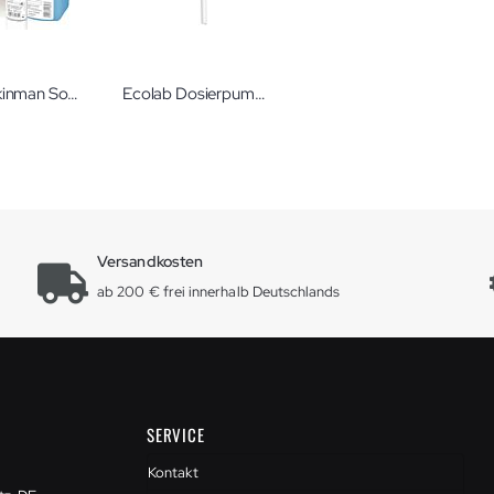
Ecolab Skinman Soft Händedesinfektion
Ecolab Dosierpumpen Dosierhilfen von Ecolab in verschiedenen Ausführungen
Versandkosten
ab 200 € frei innerhalb Deutschlands
SERVICE
Kontakt