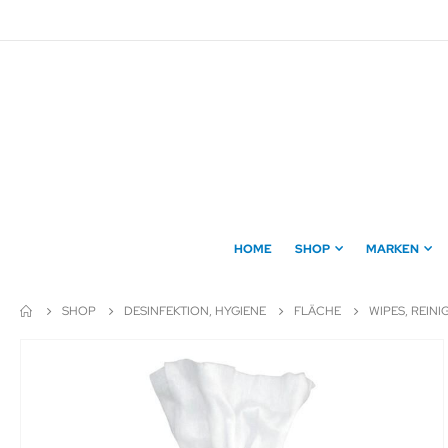
Direkt
zum
Inhalt
HOME
SHOP
MARKEN
SHOP
DESINFEKTION, HYGIENE
FLÄCHE
WIPES, REIN
Zum
Ende
der
Bildergalerie
springen