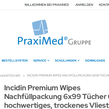
WILLKOMMEN BEI PRAXIMED
ANMELDEN
KONTA
BESTELLSYSTEM
SERVICE
SCHULUNGEN
DOWNLOADS
INCIDIN PREMIUM WIPES NACHFÜLLPACKUNG 6X99 TÜCH
IGUNGSTÜCHER
Zum
Incidin Premium Wipes
Anfang
Nachfüllpackung 6x99 Tücher 
der
Bildergalerie
hochwertiges, trockenes Vlies
springen