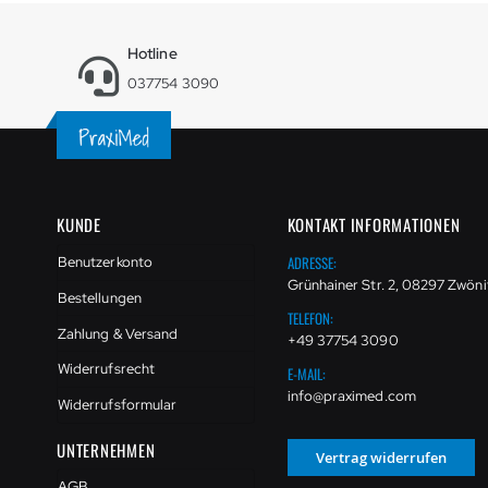
Hotline
037754 3090
KUNDE
KONTAKT INFORMATIONEN
ADRESSE:
Benutzerkonto
Grünhainer Str. 2, 08297 Zwöni
Bestellungen
TELEFON:
Zahlung & Versand
+49 37754 3090
Widerrufsrecht
E-MAIL:
info@praximed.com
Widerrufsformular
UNTERNEHMEN
Vertrag widerrufen
AGB