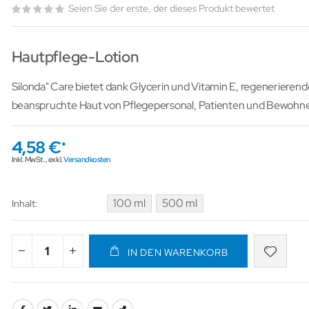
Seien Sie der erste, der dieses Produkt bewertet
Hautpflege-Lotion
Silonda" Care bietet dank Glycerin und Vitamin E, regenerierend
beanspruchte Haut von Pflegepersonal, Patienten und Bewohne
4,58 €
Inkl. MwSt.
,
exkl.
Versandkosten
100 ml
500 ml
Inhalt
IN DEN WARENKORB