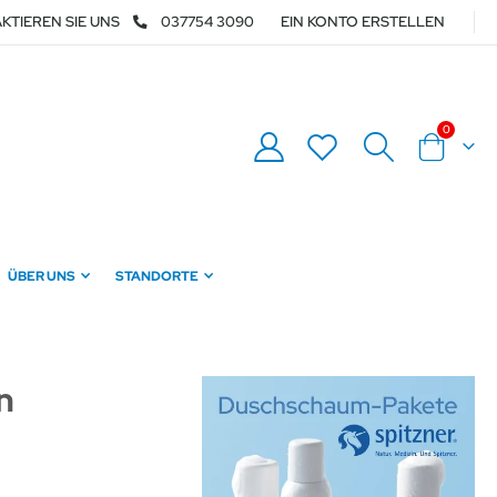
KTIEREN SIE UNS
037754 3090
EIN KONTO ERSTELLEN
Artikel
0
Warenkor
ÜBER UNS
STANDORTE
n