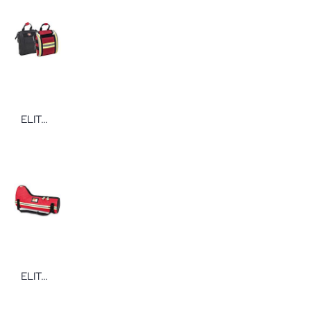
ELITE BAGS FAST'S Oberschenkelholster leer tragbares Rettungsholster von Elite-Bags
ELITE BAGS TUBE Sauerstofftasche Sauerstofftasche von Elite Bags