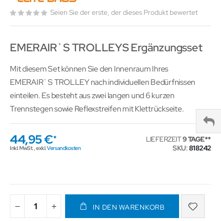
Seien Sie der erste, der dieses Produkt bewertet
EMERAIR`S TROLLEYS Ergänzungsset
Mit diesem Set können Sie den Innenraum Ihres
EMERAIR`S TROLLEY nach individuellen Bedürfnissen
einteilen. Es besteht aus zwei langen und 6 kurzen
Trennstegen sowie Reflexstreifen mit Klettrückseite.
44,95 €
LIEFERZEIT
9 TAGE
SKU
818242
Inkl. MwSt.
,
exkl.
Versandkosten
IN DEN WARENKORB