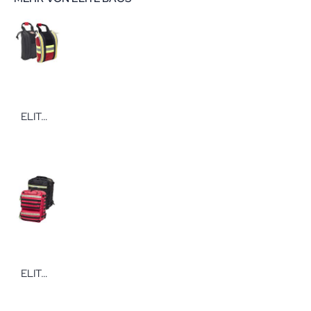
ELITE BAGS COMPACT'S Rettungsdienstholster leer Rettungsholster von Elite-Bags für den Gürtel
ELITE BAGS PARAMED'S Notfallrucksack leer Notfallrucksack mit Modultaschen