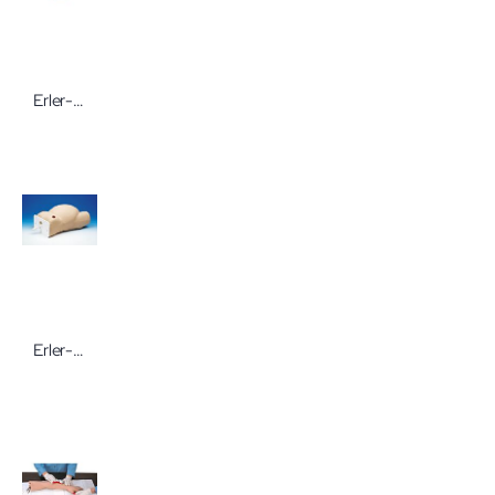
Erler-Zimmer Trainer für endoskopische Submukosadissektion (ESD)
Erler-Zimmer Übungsmodell Äußere Wendung