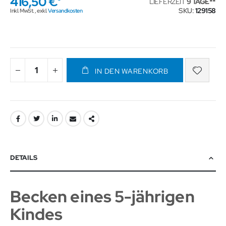
416,50 €
LIEFERZEIT
9 TAGE
SKU
129158
Inkl. MwSt.
,
exkl.
Versandkosten
IN DEN WARENKORB
DETAILS
Becken eines 5-jährigen
Kindes