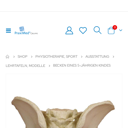
Artikel
0
Navigation
Warenkor
umschalten
SHOP
PHYSIOTHERAPIE, SPORT
AUSSTATTUNG
BECKEN EINES 5-JÄHRIGEN KINDES
LEHRTAFELN, MODELLE
Zum
Z
Ende
An
der
de
Bildergalerie
Bil
springen
sp