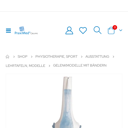
Artikel
0
Navigation
Warenkor
umschalten
SHOP
PHYSIOTHERAPIE, SPORT
AUSSTATTUNG
GELENKMODELLE MIT BÄNDERN
LEHRTAFELN, MODELLE
Zum
Z
Ende
An
der
de
Bildergalerie
Bil
springen
sp