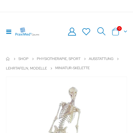
Artikel
0
Navigation
Warenkor
umschalten
SHOP
PHYSIOTHERAPIE, SPORT
AUSSTATTUNG
MINIATUR-SKELETTE
LEHRTAFELN, MODELLE
Zum
Z
Ende
An
der
de
Bildergalerie
Bil
springen
sp