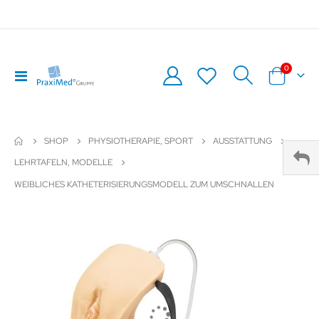
0
Navigation
Warenkor
umschalten
SHOP
PHYSIOTHERAPIE, SPORT
AUSSTATTUNG
LEHRTAFELN, MODELLE
WEIBLICHES KATHETERISIERUNGSMODELL ZUM UMSCHNALLEN
Zum
Z
Ende
An
der
de
Bildergalerie
Bil
springen
sp