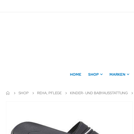
Direkt
zum
Inhalt
HOME
SHOP
MARKEN
SHOP
REHA, PFLEGE
KINDER- UND BABYAUSSTATTUNG
Zum
Ende
der
Bildergalerie
springen