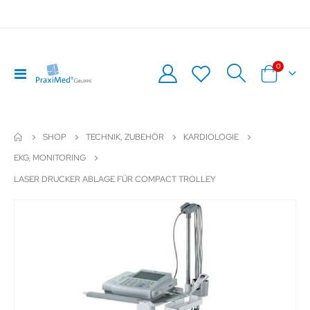
Artikel
0
Navigation
Warenkor
umschalten
SHOP
TECHNIK, ZUBEHÖR
KARDIOLOGIE
EKG, MONITORING
LASER DRUCKER ABLAGE FÜR COMPACT TROLLEY
Zum
Z
Ende
An
der
de
Bildergalerie
Bil
springen
sp