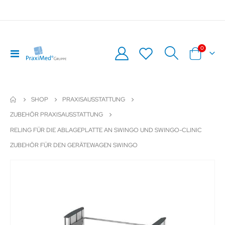
Artikel
0
Navigation
Warenkor
umschalten
SHOP
PRAXISAUSSTATTUNG
ZUBEHÖR PRAXISAUSSTATTUNG
RELING FÜR DIE ABLAGEPLATTE AN SWINGO UND SWINGO-CLINIC
ZUBEHÖR FÜR DEN GERÄTEWAGEN SWINGO
Zum
Z
Ende
An
der
de
Bildergalerie
Bil
springen
sp