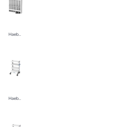
Haeberle Compact Verbandmittelspender zur Wandmontage oder Montage am Vielzweckwagen
Haeberle swingo-clinic 60 Gerätewagen Metall Der profilstarke und robuste Gerätewagen