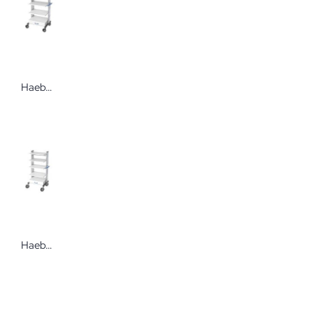
Haeberle swingo 60 Gerätewagen Holz-Kunststoff Der profilstarke und robuste Gerätewagen
Haeberle swingo-clinic 60 Endoskopiewagen Metall Der profilstarke und robuste Gerätewagen