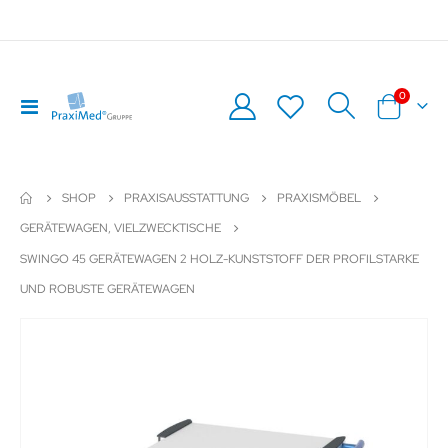
Artikel
0
Navigation
Warenkor
umschalten
SHOP
PRAXISAUSSTATTUNG
PRAXISMÖBEL
GERÄTEWAGEN, VIELZWECKTISCHE
SWINGO 45 GERÄTEWAGEN 2 HOLZ-KUNSTSTOFF DER PROFILSTARKE
UND ROBUSTE GERÄTEWAGEN
Zum
Z
Ende
An
der
de
Bildergalerie
Bil
springen
sp