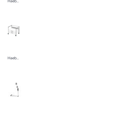
Haeberle Variocar 45 Basiswagen Hochwertiger und nachrüstbarer Vielzweckwagen
Haeberle Variocar-Viva 60 Unterfahrwagen Hochwertiger und nachrüstbarer Vielzweckwagen