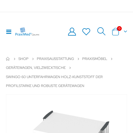
Artikel
0
Navigation
Warenkor
umschalten
SHOP
PRAXISAUSSTATTUNG
PRAXISMÖBEL
GERÄTEWAGEN, VIELZWECKTISCHE
SWINGO 60 UNTERFAHRWAGEN HOLZ-KUNSTSTOFF DER
PROFILSTARKE UND ROBUSTE GERÄTEWAGEN
Zum
Z
Ende
An
der
de
Bildergalerie
Bil
springen
sp